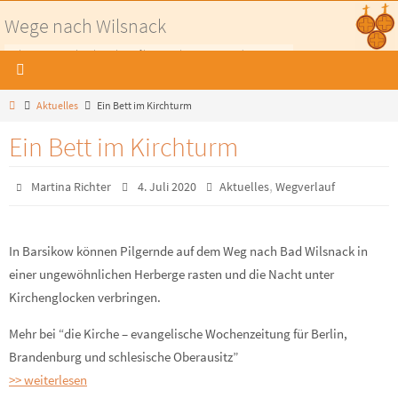
Zum
Wege nach Wilsnack
Inhalt
Pilgerwege nach Wilsnack - Auf historischen Wegen in die Prignitz
springen
Home
Aktuelles
Ein Bett im Kirchturm
Ein Bett im Kirchturm
,
Martina Richter
4. Juli 2020
Aktuelles
Wegverlauf
In Barsikow können Pilgernde auf dem Weg nach Bad Wilsnack in
einer ungewöhnlichen Herberge rasten und die Nacht unter
Kirchenglocken verbringen.
Mehr bei “die Kirche – evangelische Wochenzeitung für Berlin,
Brandenburg und schlesische Oberausitz”
>> weiterlesen