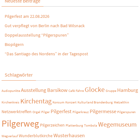
Neueste Beiträge
Pilgerfest am 22.08.2026
Gut verpflegt von Berlin nach Bad Wilsnack
Doppelausstellung “Pilgerspuren”
Biopilgern
“Das Santiago des Nordens” in der Tagespost
Schlagwörter
Glocke
Ausstellung
Barsikow
Hamburg
Audiopunkte
Café
Fähre
Gruppe
Kirchentag
Kirchenkreis
Konsum
Konzert
Kulturland Brandenburg
Metzelthin
Pilgerfest
Pilgermesse
Netzwerktreffen
Orgel
Pilger
Pilgerkreuz
Pilgerspuren
Pilgerweg
Wegemuseum
Pilgerzeichen
Plattenburg
Tombola
Wusterhausen
Wunderblutkirche
Wegverlauf