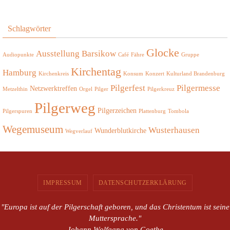
Schlagwörter
Glocke
Ausstellung
Barsikow
Audiopunkte
Café
Fähre
Gruppe
Kirchentag
Hamburg
Kirchenkreis
Konsum
Konzert
Kulturland Brandenburg
Pilgerfest
Pilgermesse
Netzwerktreffen
Metzelthin
Orgel
Pilger
Pilgerkreuz
Pilgerweg
Pilgerzeichen
Pilgerspuren
Plattenburg
Tombola
Wegemuseum
Wusterhausen
Wunderblutkirche
Wegverlauf
IMPRESSUM
DATENSCHUTZERKLÄRUNG
"Europa ist auf der Pilgerschaft geboren, und das Christentum ist seine
Muttersprache."
Johann Wolfgang von Goethe