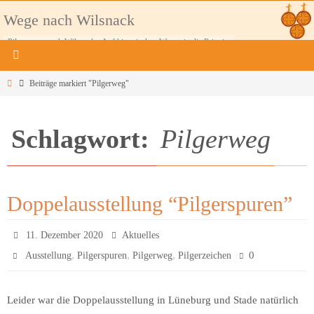
Zum
Wege nach Wilsnack
Inhalt
Pilgerwege nach Wilsnack - Auf historischen Wegen in die Prignitz
springen
Home
Beiträge markiert "Pilgerweg"
Schlagwort:
Pilgerweg
Doppelausstellung “Pilgerspuren”
11. Dezember 2020
Aktuelles
,
,
,
0
Ausstellung
Pilgerspuren
Pilgerweg
Pilgerzeichen
Leider war die Doppelausstellung in Lüneburg und Stade natürlich