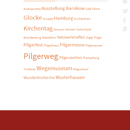
Ausstellung
Barsikow
Audiopunkte
Café
Fähre
Glocke
Hamburg
Gruppe
Kirchenkreis
Kirchentag
Konsum
Konzert
Kulturland
Netzwerktreffen
Brandenburg
Metzelthin
Orgel
Pilger
Pilgerfest
Pilgermesse
Pilgerkreuz
Pilgerspuren
Pilgerweg
Pilgerzeichen
Plattenburg
Wegemuseum
Tombola
Wegverlauf
Wusterhausen
Wunderblutkirche