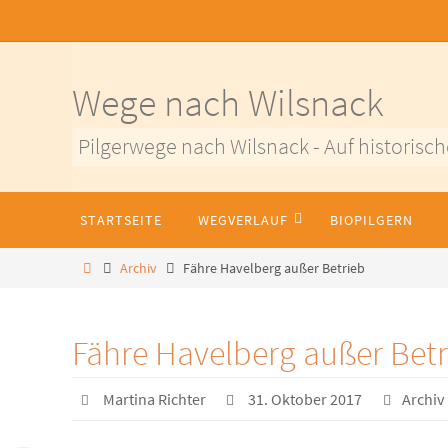
Zum
Inhalt
springen
Wege nach Wilsnack
Pilgerwege nach Wilsnack - Auf historisch
Zum
STARTSEITE
WEGVERLAUF
BIOPILGERN
Inhalt
springen
Home
Archiv
Fähre Havelberg außer Betrieb
Fähre Havelberg außer Betr
Martina Richter
31. Oktober 2017
Archiv