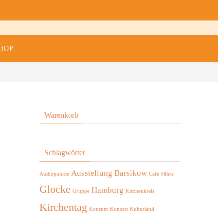
HOP
Warenkorb
Schlagwörter
Ausstellung
Barsikow
Audiopunkte
Café
Fähre
Glocke
Hamburg
Gruppe
Kirchenkreis
Kirchentag
Konsum
Konzert
Kulturland