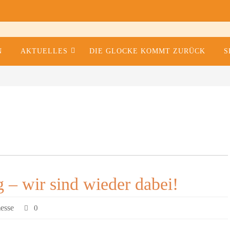
N
AKTUELLES
DIE GLOCKE KOMMT ZURÜCK
S
hen Wegen in die Prignitz
 – wir sind wieder dabei!
esse
0