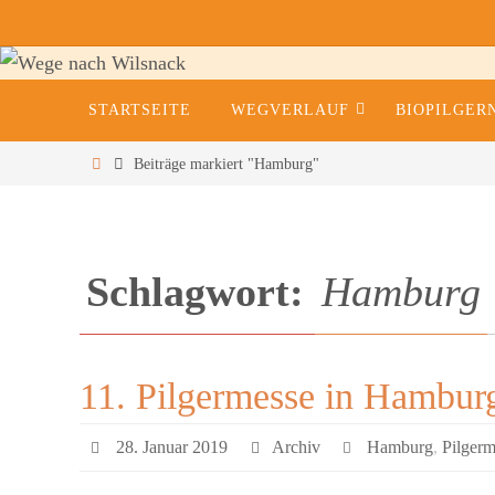
Zum
Inhalt
springen
Zum
Wege nach Wilsnack
STARTSEITE
WEGVERLAUF
BIOPILGER
Inhalt
springen
Pilgerwege nach Wilsnack - Auf historisc
Home
Beiträge markiert "Hamburg"
Schlagwort:
Hamburg
11. Pilgermesse in Hamburg
28. Januar 2019
Archiv
Hamburg
,
Pilgerm