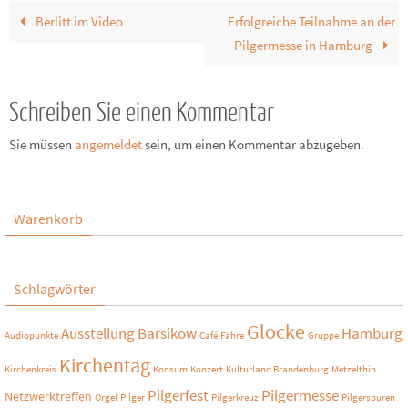
Berlitt im Video
Erfolgreiche Teilnahme an der
Pilgermesse in Hamburg
Schreiben Sie einen Kommentar
Sie müssen
angemeldet
sein, um einen Kommentar abzugeben.
Warenkorb
Schlagwörter
Glocke
Ausstellung
Barsikow
Hamburg
Audiopunkte
Café
Fähre
Gruppe
Kirchentag
Kirchenkreis
Konsum
Konzert
Kulturland Brandenburg
Metzelthin
Pilgerfest
Pilgermesse
Netzwerktreffen
Orgel
Pilger
Pilgerkreuz
Pilgerspuren