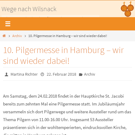
Zum
Wege nach Wilsnack
Inhalt
Pilgerwege nach Wilsnack - Auf historischen Wegen in die Prignitz
springen
Home
Archiv
10. Pilgermesse in Hamburg – wir sind wieder dabei!
10. Pilgermesse in Hamburg – wir
sind wieder dabei!
Martina Richter
22. Februar 2018
Archiv
Am Samstag, dem 24.02.2018 findet in der Hauptkirche St. Jacobi
bereits zum zehnten Mal eine Pilgermesse statt. Im Jubiläumsjahr
versammeln sich dort Pilgerwege und weitere Aussteller rund um das
Thema Pilgern von 11.00-16.00 Uhr. Insgesamt 53 Aussteller
präsentieren sich in der wohltemperierten, eindrucksvollen Kirche,