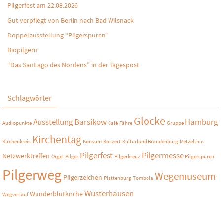
Pilgerfest am 22.08.2026
Gut verpflegt von Berlin nach Bad Wilsnack
Doppelausstellung “Pilgerspuren”
Biopilgern
“Das Santiago des Nordens” in der Tagespost
Schlagwörter
Glocke
Ausstellung
Barsikow
Hamburg
Audiopunkte
Café
Fähre
Gruppe
Kirchentag
Kirchenkreis
Konsum
Konzert
Kulturland Brandenburg
Metzelthin
Pilgerfest
Pilgermesse
Netzwerktreffen
Orgel
Pilger
Pilgerkreuz
Pilgerspuren
Pilgerweg
Wegemuseum
Pilgerzeichen
Plattenburg
Tombola
Wusterhausen
Wunderblutkirche
Wegverlauf