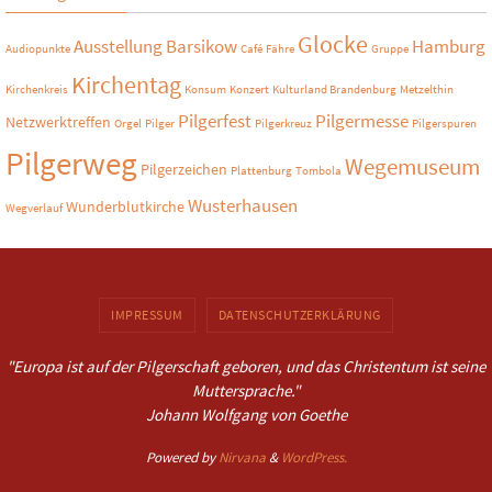
Glocke
Ausstellung
Barsikow
Hamburg
Audiopunkte
Café
Fähre
Gruppe
Kirchentag
Kirchenkreis
Konsum
Konzert
Kulturland Brandenburg
Metzelthin
Pilgerfest
Pilgermesse
Netzwerktreffen
Orgel
Pilger
Pilgerkreuz
Pilgerspuren
Pilgerweg
Wegemuseum
Pilgerzeichen
Plattenburg
Tombola
Wusterhausen
Wunderblutkirche
Wegverlauf
IMPRESSUM
DATENSCHUTZERKLÄRUNG
"Europa ist auf der Pilgerschaft geboren, und das Christentum ist seine
Muttersprache."
Johann Wolfgang von Goethe
Powered by
Nirvana
&
WordPress.