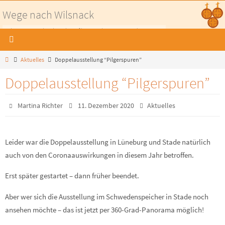
Zum
Wege nach Wilsnack
Inhalt
Pilgerwege nach Wilsnack - Auf historischen Wegen in die Prignitz
springen
Home
Aktuelles
Doppelausstellung “Pilgerspuren”
Doppelausstellung “Pilgerspuren”
Martina Richter
11. Dezember 2020
Aktuelles
Leider war die Doppelausstellung in Lüneburg und Stade natürlich
auch von den Coronaauswirkungen in diesem Jahr betroffen.
Erst später gestartet – dann früher beendet.
Aber wer sich die Ausstellung im Schwedenspeicher in Stade noch
ansehen möchte – das ist jetzt per 360-Grad-Panorama möglich!