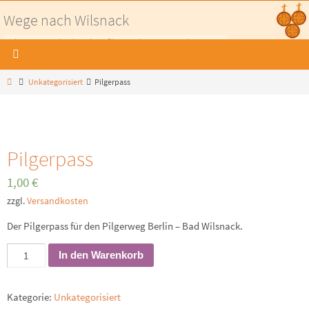
Zum
Wege nach Wilsnack
Inhalt
Pilgerwege nach Wilsnack - Auf historischen Wegen in die Prignitz
springen
Home
Unkategorisiert
Pilgerpass
Pilgerpass
1,00
€
zzgl.
Versandkosten
Der Pilgerpass für den Pilgerweg Berlin – Bad Wilsnack.
Pilgerpass
In den Warenkorb
Menge
Kategorie:
Unkategorisiert