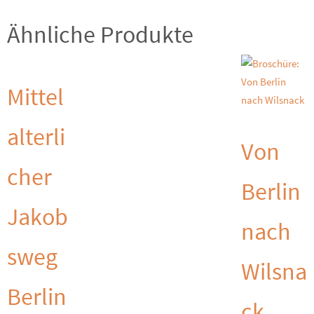
Ähnliche Produkte
Mittel
alterli
Von
cher
Berlin
Jakob
nach
sweg
Wilsna
Berlin
ck