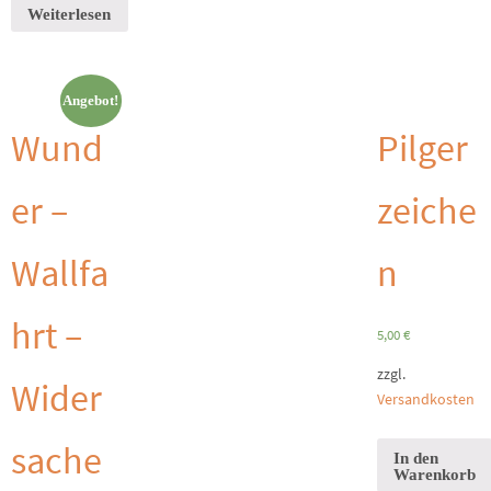
Weiterlesen
Angebot!
Wund
Pilger
er –
zeiche
Wallfa
n
hrt –
5,00
€
zzgl.
Wider
Versandkosten
sache
In den
Warenkorb