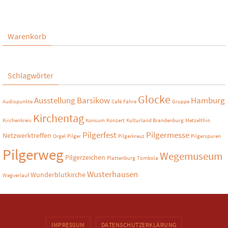
Warenkorb
Schlagwörter
Glocke
Ausstellung
Barsikow
Hamburg
Audiopunkte
Café
Fähre
Gruppe
Kirchentag
Kirchenkreis
Konsum
Konzert
Kulturland Brandenburg
Metzelthin
Pilgerfest
Pilgermesse
Netzwerktreffen
Orgel
Pilger
Pilgerkreuz
Pilgerspuren
Pilgerweg
Wegemuseum
Pilgerzeichen
Plattenburg
Tombola
Wusterhausen
Wunderblutkirche
Wegverlauf
IMPRESSUM
DATENSCHUTZERKLÄRUNG