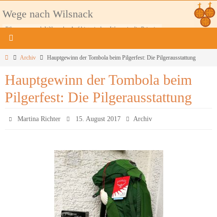
Zum
Wege nach Wilsnack
Inhalt
Pilgerwege nach Wilsnack - Auf historischen Wegen in die Prignitz
springen
Home
Archiv
Hauptgewinn der Tombola beim Pilgerfest: Die Pilgerausstattung
Hauptgewinn der Tombola beim
Pilgerfest: Die Pilgerausstattung
Martina Richter
15. August 2017
Archiv