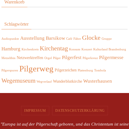
Warenkorb
Schlagwörter
Glocke
Ausstellung
Barsikow
Audiopunkte
Café
Fähre
Gruppe
Kirchentag
Hamburg
Kirchenkreis
Konsum
Konzert
Kulturland Brandenburg
Pilgerfest
Pilgermesse
Netzwerktreffen
Metzelthin
Orgel
Pilger
Pilgerkreuz
Pilgerweg
Pilgerzeichen
Pilgerspuren
Plattenburg
Tombola
Wegemuseum
Wusterhausen
Wunderblutkirche
Wegverlauf
IMPRESSUM
DATENSCHUTZERKLÄRUNG
"Europa ist auf der Pilgerschaft geboren, und das Christentum ist seine